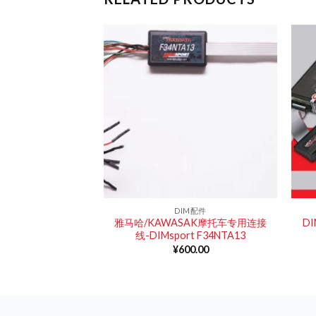
拆改版
DIM配件
Master 摩托车主机
雅马哈/KAWASAK摩托车专用连接
D
版
线-DIMsport F34NTA13
000.00
¥
600.00