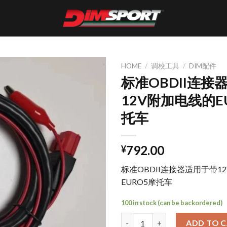
HOME
/
调校工具
/
DIM配件
标准OBDII连接
12V附加电线的E
托车
792.00
¥
标准OBDII连接器适用于带1
EURO5摩托车
100 in stock (can be backordered)
标准OBDII连接器适用于带12V附加
ADD TO 