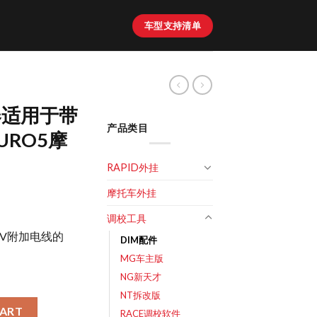
车型支持清单
器适用于带
产品类目
URO5摩
RAPID外挂
摩托车外挂
调校工具
2V附加电线的
DIM配件
MG车主版
NG新天才
NT拆改版
电线的EURO5摩托车 quantity
CART
RACE调校软件