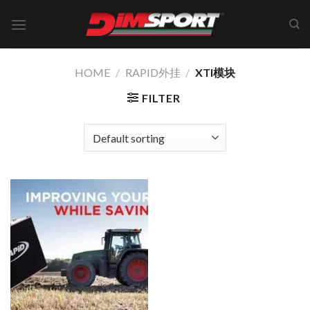
Skip
to
content
HOME
/
RAPID外挂
/
XTI模块
FILTER