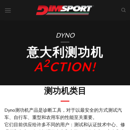
Skip
to
content
DYNO
意大利测功机
2
A
CTION!
测功机类目
Dyno测功机产品是诊断工具，对于以最安全的方式测试汽
车、自行车、重型和农用车的性能至关重要。
它们目前供应给许多不同的用户：测试和认证技术中心、修