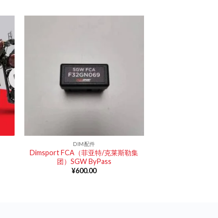
DIM配件
Dimsport FCA（菲亚特/克莱斯勒集
团）SGW ByPass
¥
600.00