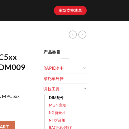
车型支持清单
产品类目
C5xx
DM009
RAPID外挂
摩托车外挂
调校工具
A MPC5xx
DIM配件
MG车主版
NG新天才
NT拆改版
MPC5xx CPUs适配器-F34DM009 quantity
CART
RACE调校软件