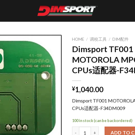
HOME
/
调校工具
/
DIM配件
Dimsport TF001
MOTOROLA MP
CPUs适配器-F34
1,040.00
¥
Dimsport TF001 MOTOROL
CPUs适配器-F34DM009
100 in stock (can be backordered)
Dimsport TF001 MOTOROLA 
ADD TO 