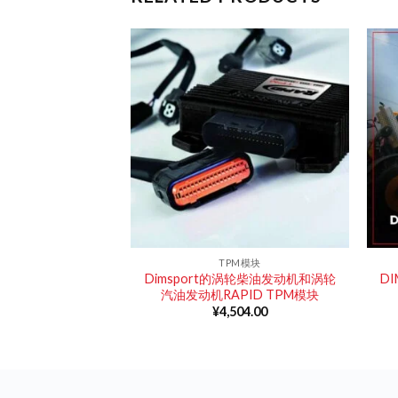
M配件
TPM模块
 奔驰卡车专用线束
Dimsport的涡轮柴油发动机和涡轮
D
NTA19
汽油发动机RAPID TPM模块
500.00
¥
4,504.00