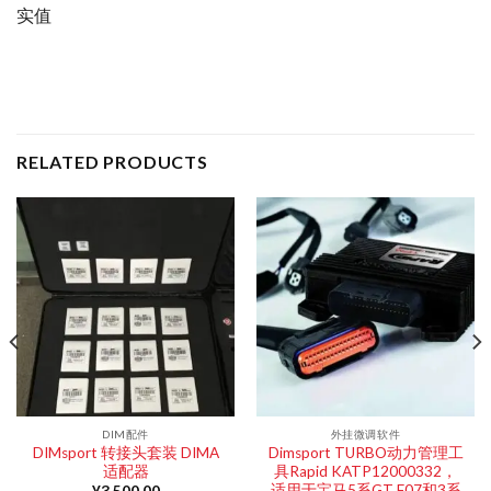
实值
RELATED PRODUCTS
DIM配件
外挂微调软件
DIMsport 转接头套装 DIMA
Dimsport TURBO动力管理工
适配器
具Rapid KATP12000332，
适用于宝马5系GT F07和3系