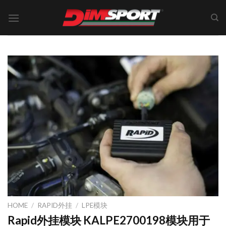
Skip
to
content
HOME
/
RAPID外挂
/
LPE模块
Rapid外挂模块 KALPE2700198模块用于