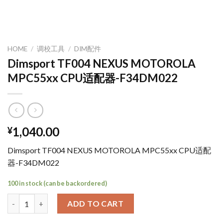
HOME
/
调校工具
/
DIM配件
Dimsport TF004 NEXUS MOTOROLA
MPC55xx CPU适配器-F34DM022
1,040.00
¥
Dimsport TF004 NEXUS MOTOROLA MPC55xx CPU适配
器-F34DM022
100 in stock (can be backordered)
Dimsport TF004 NEXUS MOTOROLA MPC55xx CPU适配器-F34DM
ADD TO CART