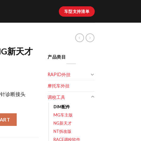
车型支持清单
NG新天才
产品类目
RAPID外挂
摩托车外挂
16针诊断接头
调校工具
DIM配件
MG车主版
接头 quantity
CART
NG新天才
NT拆改版
RACE调校软件