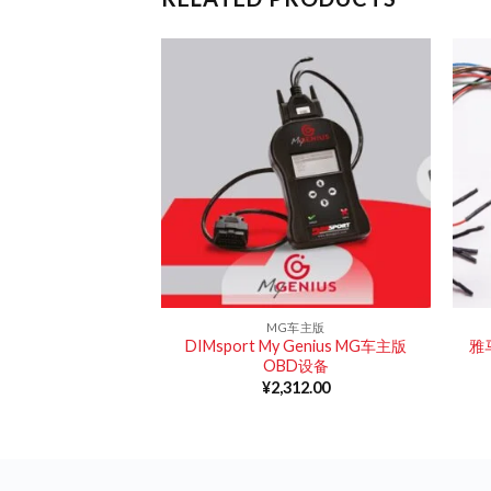
M配件
MG车主版
ati 4针M3C连接器，
DIMsport My Genius MG车主版
雅
/新濠三菱ECU
OBD设备
12.00
¥
2,312.00