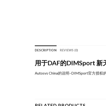
DESCRIPTION
REVIEWS (0)
用于DAF的DIMSport 
Autosvs China的说明–DIMSport
RELATED PRODUCTS