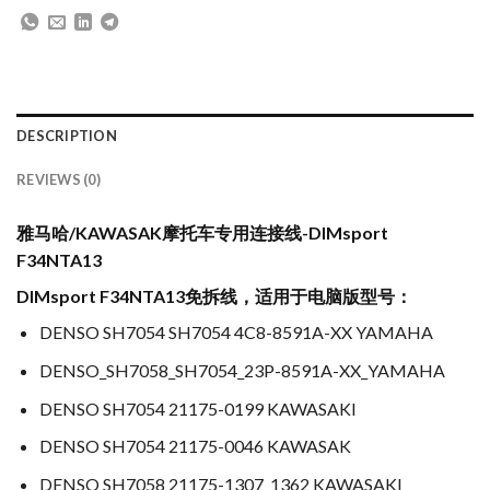
DESCRIPTION
REVIEWS (0)
雅马哈/KAWASAK摩托车专用连接线-DIMsport
F34NTA13
DIMsport F34NTA13免拆线，适用于电脑版型号：
DENSO SH7054 SH7054 4C8-8591A-XX YAMAHA
DENSO_SH7058_SH7054_23P-8591A-XX_YAMAHA
DENSO SH7054 21175-0199 KAWASAKI
DENSO SH7054 21175-0046 KAWASAK
DENSO SH7058 21175-1307_1362 KAWASAKI