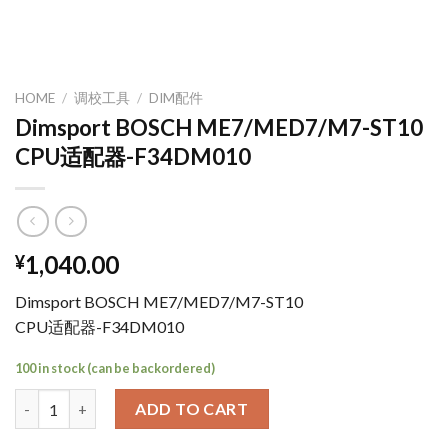
HOME
/
调校工具
/
DIM配件
Dimsport BOSCH ME7/MED7/M7-ST10
CPU适配器-F34DM010
1,040.00
¥
Dimsport BOSCH ME7/MED7/M7-ST10
CPU适配器-F34DM010
100 in stock (can be backordered)
Dimsport BOSCH ME7/MED7/M7-ST10 CPU适配器-F34DM010 qu
ADD TO CART