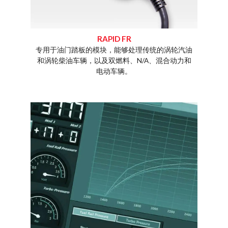
RAPID FR
专用于油门踏板的模块，能够处理传统的涡轮汽油
rt还在
和涡轮柴油车辆，以及双燃料、N/A、混合动力和
制柴油/
电动车辆。
车、卡车
量。
通过一