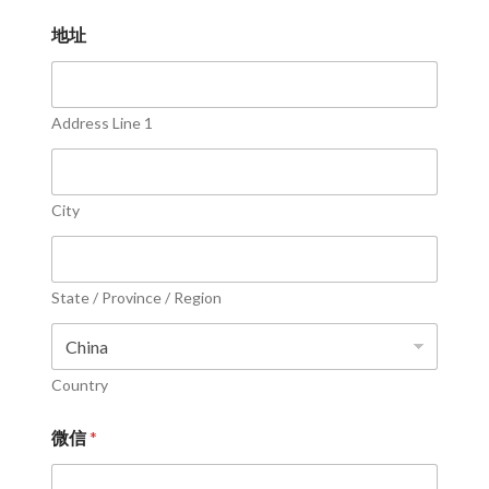
地址
Address Line 1
City
State / Province / Region
Country
微信
*