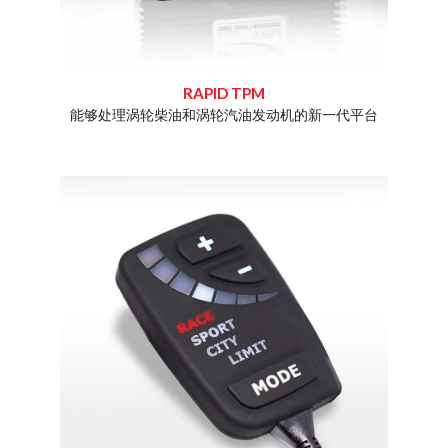
RAPID TPM
化和增加
能够处理涡轮柴油和涡轮汽油发动机的新一代平台
Dim
Rap
专业知
且价格