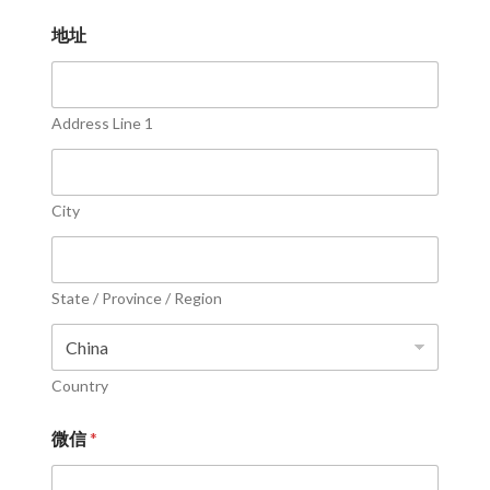
地址
Address Line 1
City
State / Province / Region
Country
微信
*