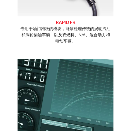
RAPID FR
专用于油门踏板的模块，能够处理传统的涡轮汽油
rt还在
和涡轮柴油车辆，以及双燃料、N/A、混合动力和
制柴油/
电动车辆。
车、卡车
量。
通过一