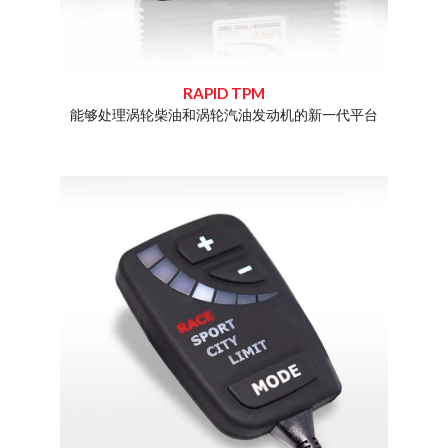
RAPID TPM
化和增加
能够处理涡轮柴油和涡轮汽油发动机的新一代平台
Dim
Rap
专业知
且价格