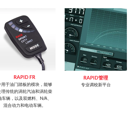
RAPID FR
RAPID管理
专用于油门踏板的模块，能够
D
专业调校新平台
处理传统的涡轮汽油和涡轮柴
L
油车辆，以及双燃料、N/A、
的
混合动力和电动车辆。
术
地
且
车