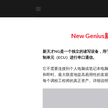
Skip
to
content
New Genius
新天才NG是一个独立的读写设备，用
制单元（ECU）进行串口通信。
它不需要连接到个人电脑或笔记本电脑
和即时。最大限度地提高易用性的直观操
每个调校工程师的真正资产。详细说