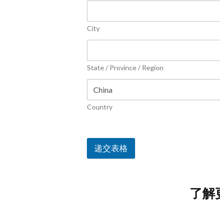
City
State / Province / Region
Country
递交表格
了解