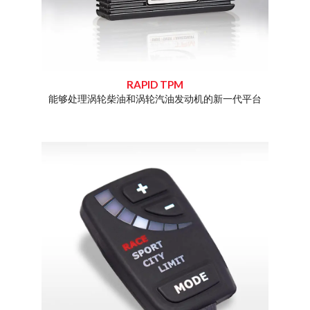
RAPID TPM
化和增加
能够处理涡轮柴油和涡轮汽油发动机的新一代平台
Dim
Rap
专业知
且价格