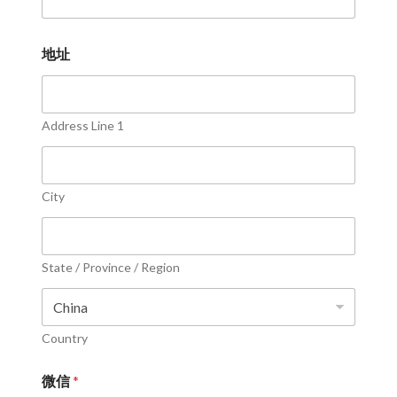
地址
Address Line 1
City
State / Province / Region
Country
微信
*