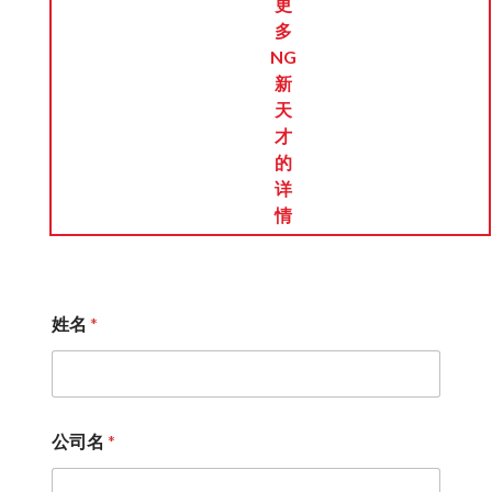
更
多
NG
新
天
才
的
详
情
姓名
*
公司名
*