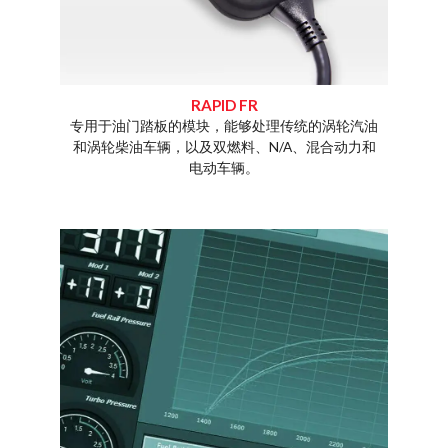
RAPID FR
专用于油门踏板的模块，能够处理传统的涡轮汽油
rt还在
和涡轮柴油车辆，以及双燃料、N/A、混合动力和
制柴油/
电动车辆。
车、卡车
量。
通过一