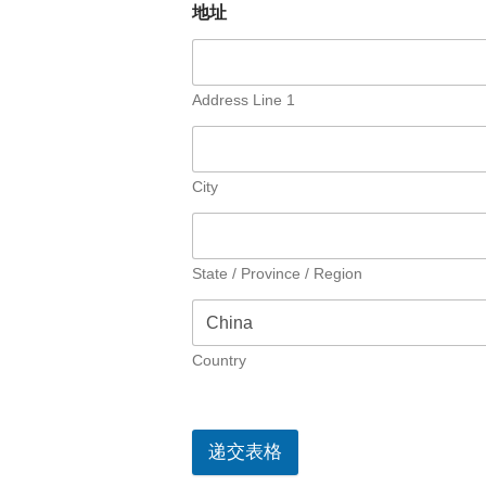
地址
Address Line 1
City
State / Province / Region
Country
递交表格