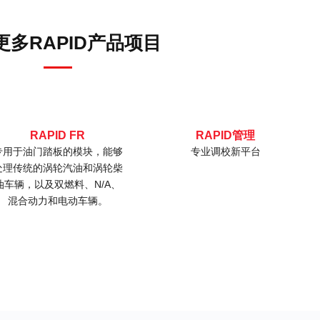
更多RAPID产品项目
RAPID FR
RAPID管理
专用于油门踏板的模块，能够
专业调校新平台
D
处理传统的涡轮汽油和涡轮柴
油车辆，以及双燃料、N/A、
L
混合动力和电动车辆。
油
自
紧
于