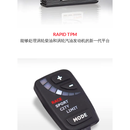
RAPID TPM
化和增加
能够处理涡轮柴油和涡轮汽油发动机的新一代平台
Dim
Rap
专业知
且价格