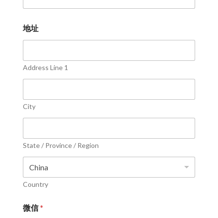
地址
Address Line 1
City
State / Province / Region
Country
微信
*