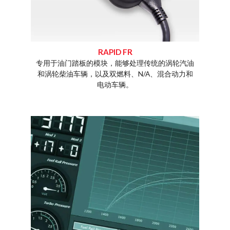
RAPID FR
专用于油门踏板的模块，能够处理传统的涡轮汽油
rt还在
和涡轮柴油车辆，以及双燃料、N/A、混合动力和
制柴油/
电动车辆。
车、卡车
量。
通过一