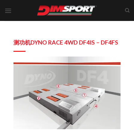
Skip
to
content
测功机DYNO RACE 4WD DF4IS – DF4FS